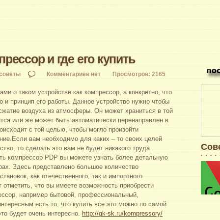
прессор и где его купить
советы
Комментариев нет
Просмотров: 2165
ами о таком устройстве как компрессор, а конкретно, что
но и принцип его работы. Данное устройство нужно чтобы
сжатие воздуха из атмосферы. Он может храниться в той
ится или же может быть автоматически перенаправлен в
оисходит с той целью, чтобы могло произойти
ние.
Если вам необходимо для каких – то своих целей
Сове
тво, то сделать это вам не будет никакого труда.
ть компрессор PDP вы можете узнать более детальную
ах. Здесь представлено большое количество
становок, как отечественного, так и импортного
т отметить, что вы имеете возможность приобрести
ессор, например бытовой, профессиональный,
тересным есть то, что купить все это можно по самой
это будет очень интересно.
http://gk-sk.ru/kompressory/