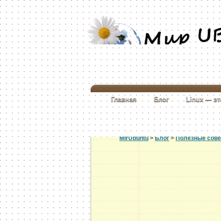
Главная
Блог
Linux — э
MirUbuntu
>
Блог
>
Полезные сов