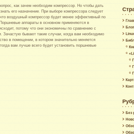
вопрос, как зачем необходим компрессор. Но чтобы дать
Стр
 знать его назначение. При выборе компрессора следует
, что воздушный компрессор будет менее эффективный по
Глав
Поршневые аппараты в основном применяются в
Бло
сходит, потому что они экономичны по сравнению с
. Зачастую бывают такие случаи, когда вам необходимо
Linu
ство в помещении, в котором значительно меняется
Биб
тогда вам лучше всего будет установить поршневые
Кн
«L
Карт
Конт
Руб
Без 
Нов
Обзо
Обзо