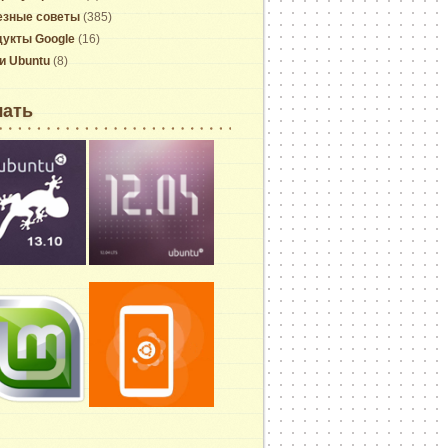
езные советы
(385)
укты Google
(16)
и Ubuntu
(8)
чать