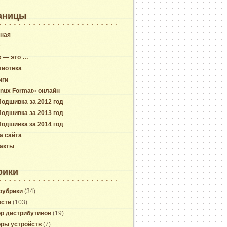
аницы
ная
г
x — это …
лиотека
иги
inux Format» онлайн
Подшивка за 2012 год
Подшивка за 2013 год
Подшивка за 2014 год
а сайта
акты
рики
рубрики
(34)
ости
(103)
р дистрибутивов
(19)
ры устройств
(7)