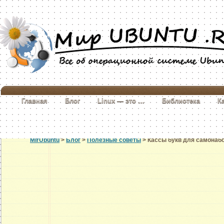
Главная
Блог
Linux — это …
Библиотека
К
MirUbuntu
>
Блог
>
Полезные советы
> Кассы букв для самонаб