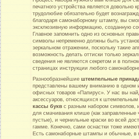
печатного устройства является довольно 
трудолюбие обязательно будет вознагражде
благодаря самонаборному штампу, вы смож
эксклюзивную информацию, созданную со
Главное запомнить одно из основных прав
символы непременно должны быть установ
зеркальном отражении, поскольку такие а
возможность делать оттиски только зеркал
сведения не являются секретом и в полно
страницах инструкции любого самонаборн
Разнообразнейшие
штемпельные принад
представлены вашему вниманию в одном и
офисных товаров «Папирус». У нас вы най
аксессуаров, относящихся к штемпельным 
кассы букв
с разным набором символов, 
для смачивания клише (как заправленные 
пустые), и чернильные краски во всей дос
гамме. Конечно, сами оснастки тоже имеют
Есть самонаборные штампы и обычные, в 