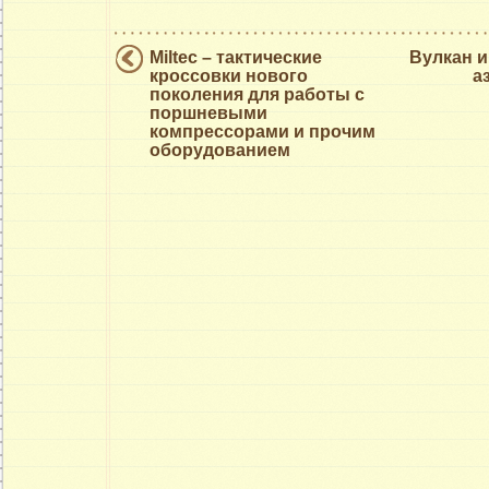
Miltec – тактические
Вулкан и
кроссовки нового
а
поколения для работы с
поршневыми
компрессорами и прочим
оборудованием