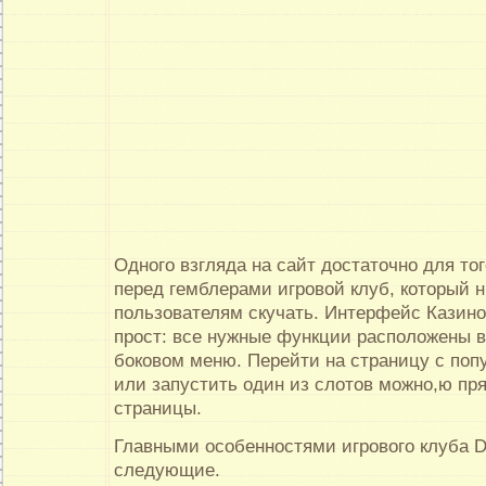
Одного взгляда на сайт достаточно для тог
перед гемблерами игровой клуб, который н
пользователям скучать. Интерфейс Казин
прост: все нужные функции расположены
боковом меню. Перейти на страницу с по
или запустить один из слотов можно,ю пр
страницы.
Главными особенностями игрового клуба D
следующие.