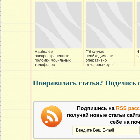
Наиболее
**В случае
Ч
распространенные
необходимости,
з
поломки мобильных
оперативно
телефонов
откорректирую!
Понравилась статья? Поделись 
Подпишись на
RSS рас
получай новые статьи сайт
себе на поч