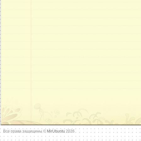
Все права защищены ©
MirUbuntu
2026