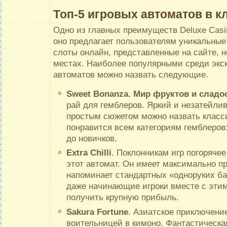
Топ-5 игровых автоматов в к
Одно из главных преимуществ Deluxe Casin
оно предлагает пользователям уникальные
слоты онлайн, представленные на сайте, н
местах. Наиболее популярными среди экс
автоматов можно назвать следующие.
Sweet Bonanza. Мир фруктов и сладо
рай для гемблеров. Яркий и незатейли
простым сюжетом можно назвать класс
понравится всем категориям гемблеров:
до новичков.
Extra Chilli
. Поклонникам игр погорячее
этот автомат. Он имеет максимально п
напоминает стандартных «одноруких ба
даже начинающие игроки вместе с этим
получить крупную прибыль.
Sakura Fortune
. Азиатское приключени
воительницей в кимоно. Фантастическа