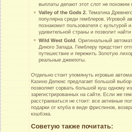
выплаты делают этот слот не похожим н
Valley of the Gods 2.
Тематика Древнего
популярна среди гемблеров. Игровой а
познакомит пользователя с культурой и
удивительной страны и позволит найти
Wild West Gold
. Оригинальный автомат
Дикого Запада. Гемблеру предстоит отп
путешествие и пережить Золотую лихор
реальные джекпоты.
Отдельно стоит упомянуть игровые автома
Казино Делюкс предлагает большой выбор
позволяет сорвать большой куш одному из
зарегистрированных на сайте. Если же гем
расстраиваться не стоит: все активные п
подарки от клуба в виде фриспинов, возвр
кэшбэка.
Советую также почитать: