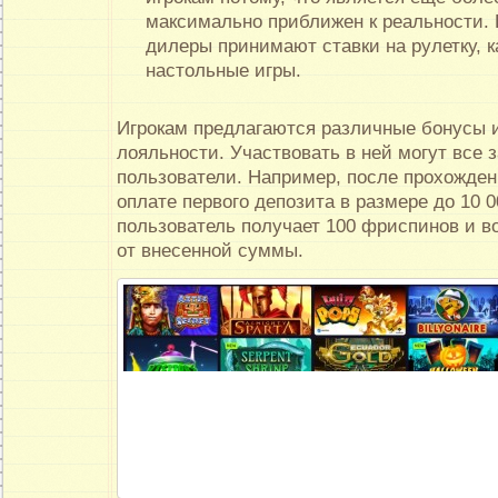
максимально приближен к реальности. В
дилеры принимают ставки на рулетку, 
настольные игры.
Игрокам предлагаются различные бонусы 
лояльности. Участвовать в ней могут все 
пользователи. Например, после прохожде
оплате первого депозита в размере до 10 
пользователь получает 100 фриспинов и во
от внесенной суммы.