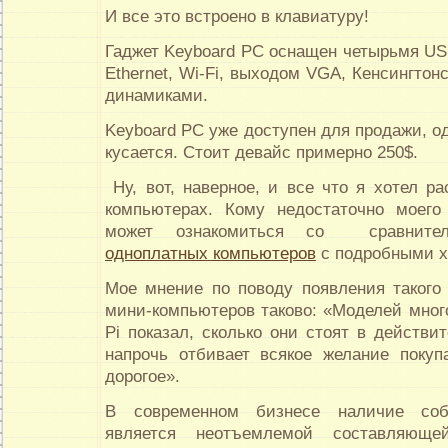
И все это встроено в клавиатуру!
Гаджет Keyboard PC оснащен четырьмя US
Ethernet, Wi-Fi, выходом VGA, Кенсингтон
динамиками.
Keyboard PC уже доступен для продажи, од
кусается. Стоит девайс примерно 250$.
Ну, вот, наверное, и все что я хотел р
компьютерах. Кому недостаточно моего 
может ознакомиться со сравнит
одноплатных компьютеров
с подробными х
Мое мнение по поводу появления такого 
мини-компьютеров таково: «Моделей много
Pi показал, сколько они стоят в действит
напрочь отбивает всякое желание покуп
дорогое».
В современном бизнесе наличие собс
является неотъемлемой составляюще