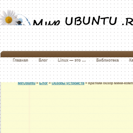
Главная
Блог
Linux — это …
Библиотека
К
MirUbuntu
>
Блог
>
Обзоры устройств
> Краткий обзор мини-ком