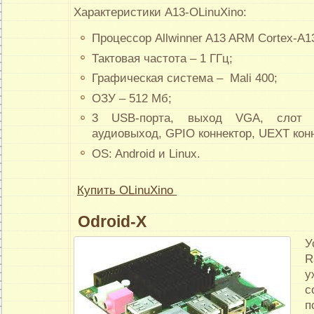
Характеристики A13-OLinuXino:
Процессор Allwinner A13 ARM Cortex-A1
Тактовая частота – 1 ГГц;
Графическая система – Mali 400;
ОЗУ – 512 Мб;
3 USB-порта, выход VGA, слот 
аудиовыход, GPIO коннектор, UEXT конн
OS: Android и Linux.
Купить OLinuXino
Odroid-X
R
у
с
п