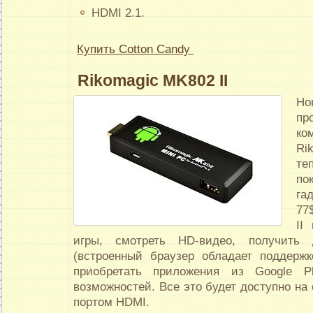
HDMI 2.1.
Купить Cotton Candy
Rikomagic
MK
802
II
Н
пр
ко
Ri
те
по
га
77
II
игры, смотреть HD-видео, получить 
(встроенный браузер обладает поддерж
приобретать приложения из Google P
возможностей. Все это будет доступно на
портом HDMI.