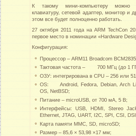
К такому мини-компьютеру можно 
клавиатуру, сетевой адаптер, монитор и д
этом все будет полноценно работать.
27 октября 2011 года на ARM TechCon 20
первое место в номинации «Hardware Desi
Конфигурация:
Процессор – ARM11 Broadcom BCM2835
Тактовая частота – 700 МГц (до 1 ГГ
ОЗУ: интегрирована в CPU – 256 или 5
OS: Android, Fedora, Debian, Arch Li
OS, NetBSD;
Питание – microUSB, от 700 мА, 5 В;
Интерфейсы: USB, HDMI, Stereo Jac
Ethernet, JTAG, UART, I2C, SPI, CSI, DSI
Карта памяти MMC, SD, microSD;
Размер – 85,6 × 53,98 ×17 мм;