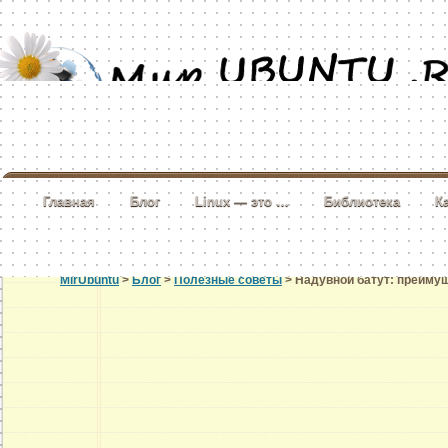
Главная
Блог
Linux — это …
Библиотека
К
MirUbuntu
>
Блог
>
Полезные советы
> Надувной батут: преимущ