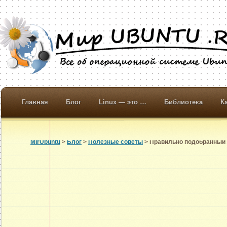
Главная
Блог
Linux — это …
Библиотека
К
MirUbuntu
>
Блог
>
Полезные советы
> Правильно подобранный к