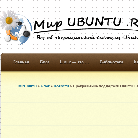
Главная
Блог
Linux — это …
Библиотека
К
MirUbuntu
>
Блог
>
Новости
> Прекращение поддержки Ubuntu 13