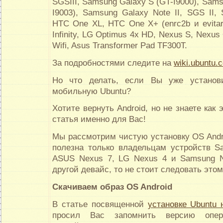
SGSIII, Samsung Galaxy S (GT-I9000), Sam
I9003), Samsung Galaxy Note II, SGS II,
HTC One XL, HTC One X+ (enrc2b и evitare
Infinity, LG Optimus 4x HD, Nexus S, Nexus
Wifi, Asus Transformer Pad TF300T.
За подробностями следите на
wiki.ubuntu.
Но что делать, если Вы уже установ
мобильную Ubuntu?
Хотите вернуть Android, но не знаете как 
статья именно для Вас!
Мы рассмотрим чистую установку OS Andr
полезна только владельцам устройств S
ASUS Nexus 7, LG Nexus 4 и Samsung N
другой девайс, то не стоит следовать этом
Скачиваем образ
OS
Android
В статье посвященной
установке Ubuntu 
просил Вас запомнить версию опе