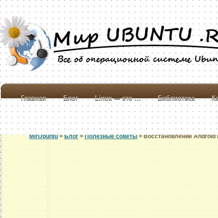
Главная
Блог
Linux — это …
Библиотека
К
MirUbuntu
>
Блог
>
Полезные советы
> Восстановление Android 