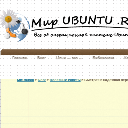
Главная
Блог
Linux — это …
Библиотека
К
MirUbuntu
>
Блог
>
Полезные советы
> Быстрая и надежная пер