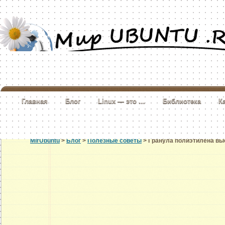
Главная
Блог
Linux — это …
Библиотека
К
MirUbuntu
>
Блог
>
Полезные советы
> Гранула полиэтилена вы