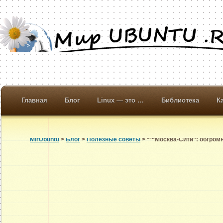
Главная
Блог
Linux — это …
Библиотека
К
MirUbuntu
>
Блог
>
Полезные советы
> **“Москва-Сити”: обгром