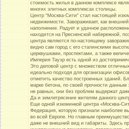
стоимость жилья в данном комплексе явля
многих элитных комплексах столицы.
Центр “Москва-Сити” стал настоящей изю
недвижимости. Завораживает, как внешний 
наполнение. Радует и удачное расположен
находится на Пресненской набережной, по
центра являются по-настоящему завораж
видно сам город с его сталинскими высот
церквушками, проспектами, а также велич
Империя Тауэр есть одной из достопримеч
Это деловой центр с множеством отличны
идеально подходя для организации офисов
отметить качество построенных зданий. Б
марке бетона, по своей прочности данным
не равных, они без проблем выдержат даж
Да и землетрясение жителям данного цент
Еще одной изюминкой центра «Москва-Си
Федерация, которую признали наиболее в
во всей Европе. Но главным преимуществ
даже не внешний вид и габариты. Здесь 