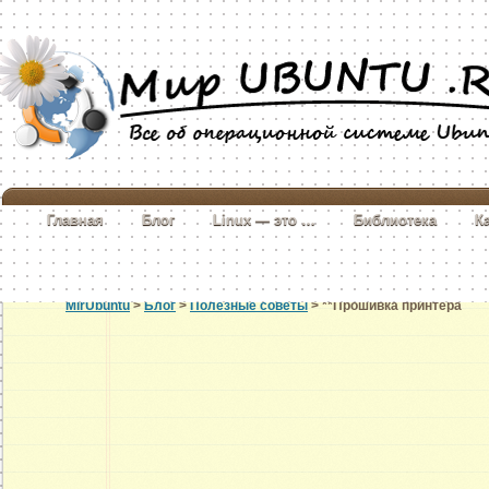
Главная
Блог
Linux — это …
Библиотека
К
MirUbuntu
>
Блог
>
Полезные советы
> **Прошивка принтера