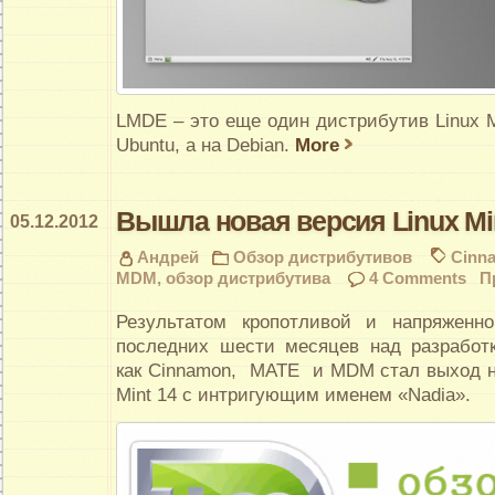
LMDE – это еще один дистрибутив Linux M
Ubuntu, а на Debian.
More
Вышла новая версия Linux Min
05.12.2012
Андрей
Обзор дистрибутивов
Cinn
MDM
,
обзор дистрибутива
4 Comments
П
Результатом кропотливой и напряженн
последних шести месяцев над разработк
как Cinnamon, MATE и MDM стал выход н
Mint 14 с интригующим именем «Nadia».