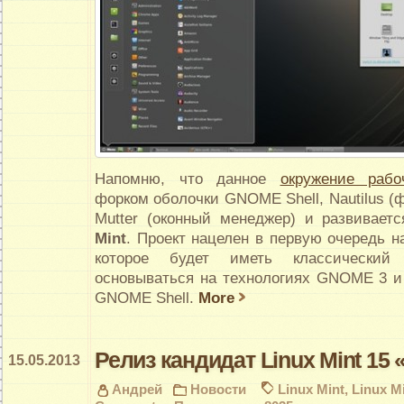
Напомню, что данное
окружение рабо
форком оболочки GNOME Shell, Nautilus 
Mutter (оконный менеджер) и развивае
Mint
. Проект нацелен в первую очередь н
которое будет иметь классически
основываться на технологиях GNOME 3 и
GNOME Shell.
More
Релиз кандидат Linux Mint 15 «
15.05.2013
Андрей
Новости
Linux Mint
,
Linux Mi