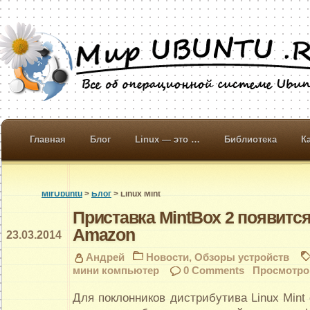
Главная
Блог
Linux — это …
Библиотека
К
MirUbuntu
>
Блог
> Linux Mint
Приставка MintBox 2 появится
Amazon
23.03.2014
Андрей
Новости
,
Обзоры устройств
мини компьютер
0 Comments
Просмотров
Для поклонников дистрибутива Linux Mint